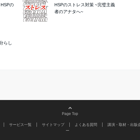
～HSPの
HSPのストレス対策 ~完璧主義
者のアナタへ~
分らし
Page Top
サービス一覧
サイトマップ
よくある質問
講演・取材・出版
ー