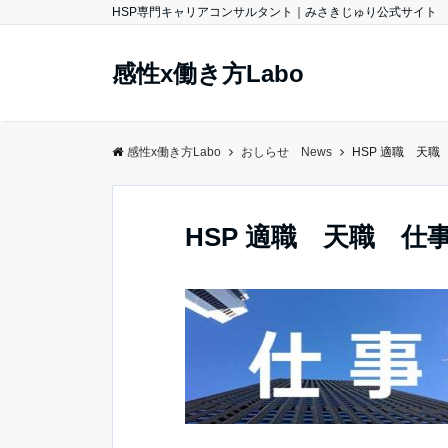
HSP専門キャリアコンサルタント｜みさきじゅり公式サイト
感性x働き方Labo
感性x働き方Labo
おしらせ News
HSP 適職 天職
HSP 適職 天職 仕