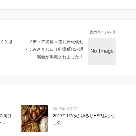
次のページへ
しく生き
メディア掲載＜道北日報朝刊
＞：みさきじゅり剣淵町HSP講
演会が掲載されました！
2017年10月7日
ス向け
2017/11/7(火) ゆるりHSPおはな
..
し会