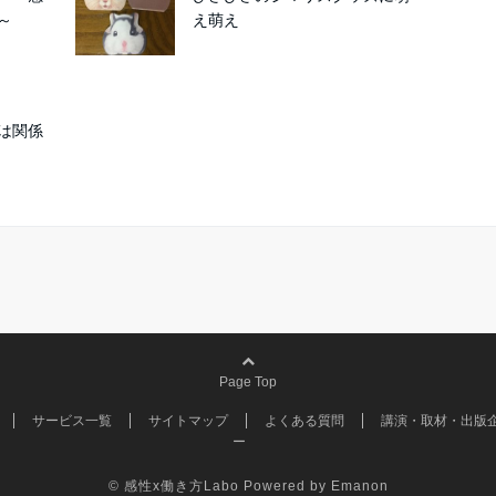
～
え萌え
は関係
Page Top
サービス一覧
サイトマップ
よくある質問
講演・取材・出版
ー
© 感性x働き方Labo
Powered by
Emanon