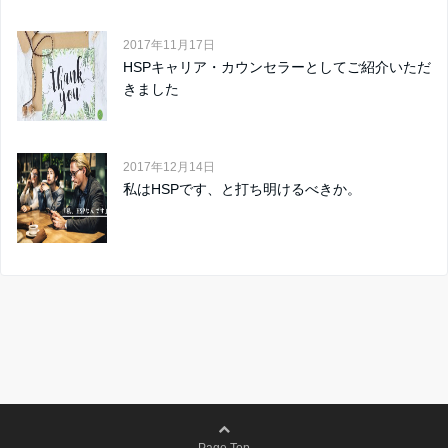
2017年11月17日
HSPキャリア・カウンセラーとしてご紹介いただ
きました
2017年12月14日
私はHSPです、と打ち明けるべきか。