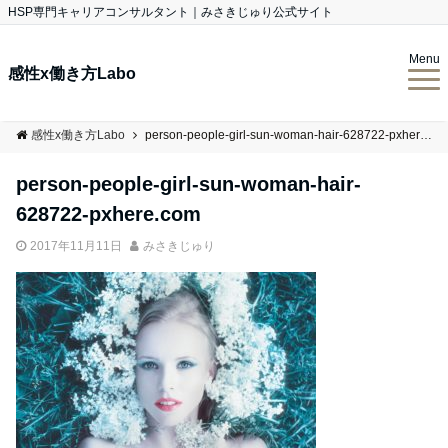
HSP専門キャリアコンサルタント｜みさきじゅり公式サイト
Menu
感性x働き方Labo
感性x働き方Labo
person-people-girl-sun-woman-hair-628722-pxhere.com
person-people-girl-sun-woman-hair-
628722-pxhere.com
2017年11月11日
みさきじゅり