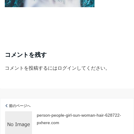
コメントを残す
コメントを投稿するには
ログイン
してください。
前のページへ
person-people-girl-sun-woman-hair-628722-
pxhere.com