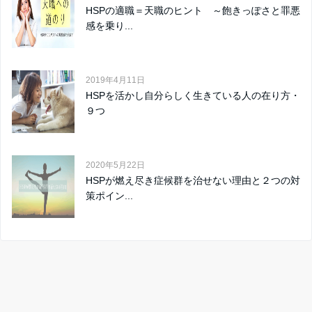
HSPの適職＝天職のヒント ～飽きっぽさと罪悪
感を乗り...
2019年4月11日
HSPを活かし自分らしく生きている人の在り方・
９つ
2020年5月22日
HSPが燃え尽き症候群を治せない理由と２つの対
策ポイン...