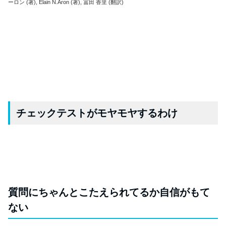
ーロン (著), Elain N.Aron (著), 冨田 香里 (翻訳)
チェックテストがモヤモヤするわけ
質問にちゃんとこたえられてるか自信がもて
ない