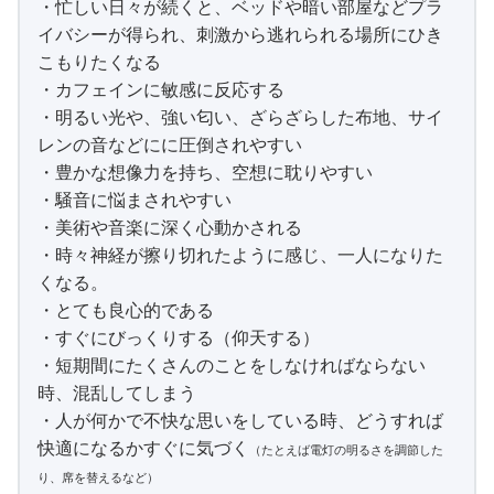
・忙しい日々が続くと、ベッドや暗い部屋などプラ
イバシーが得られ、刺激から逃れられる場所にひき
こもりたくなる
・カフェインに敏感に反応する
・明るい光や、強い匂い、ざらざらした布地、サイ
レンの音などにに圧倒されやすい
・豊かな想像力を持ち、空想に耽りやすい
・騒音に悩まされやすい
・美術や音楽に深く心動かされる
・時々神経が擦り切れたように感じ、一人になりた
くなる。
・とても良心的である
・すぐにびっくりする（仰天する）
・短期間にたくさんのことをしなければならない
時、混乱してしまう
・人が何かで不快な思いをしている時、どうすれば
快適になるかすぐに気づく
（たとえば電灯の明るさを調節した
り、席を替えるなど）